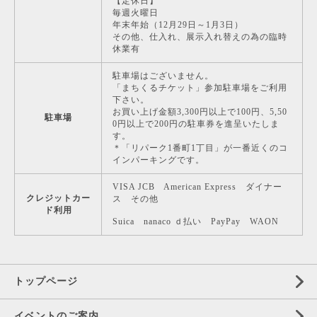
【定休日】
毎週火曜日
年末年始（12月29日～1月3日）
その他、仕入れ、展示入れ替えの為の臨時
休業有
駐車場はございません。
「まちくるチケット」参加駐車場をご利用
下さい。
お買い上げ金額3,300円以上で100円、5,50
駐車場
0円以上で200円の駐車券を進呈いたしま
す。
＊「リパーク1番町1丁目」が一番近くのコ
インパーキングです。
VISA JCB American Express ダイナー
クレジットカー
ス その他
ド利用
Suica nanaco ｄ払い PayPay WAON
トップページ
イベントのご案内