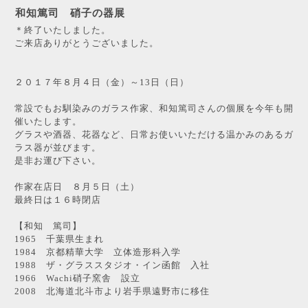
和知篤司 硝子の器展
＊終了いたしました。
ご来店ありがとうございました。
２０１７年８月４日（金）～13日（日）
常設でもお馴染みのガラス作家、和知篤司さんの個展を今年も開
催いたします。
グラスや酒器、花器など、日常お使いいただける温かみのあるガ
ラス器が並びます。
是非お運び下さい。
作家在店日 ８月５日（土）
最終日は１６時閉店
【和知 篤司】
1965 千葉県生まれ
1984 京都精華大学 立体造形科入学
1988 ザ・グラススタジオ・イン函館 入社
1966 Wachi硝子窯舎 設立
2008 北海道北斗市より岩手県遠野市に移住