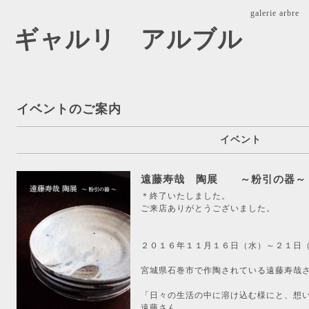
galerie ar
arbre ギャルリ アルブル
イベントのご案内
イベント
遠藤寿哉 陶展 ～粉引の器～
＊終了いたしました。
ご来店ありがとうございました。
２０１６年１１月１６日（水）～２１日
宮城県石巻市で作陶されている遠藤寿哉
「日々の生活の中に溶け込む様にと、想
遠藤さん。