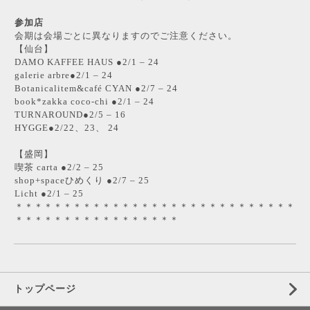
参加店
会期は会場ごとに異なりますのでご注意ください。
【仙台】
DAMO KAFFEE HAUS
●2/1 – 24
galerie arbre
●2/1 – 24
Botanicalitem&café CYAN
●2/7 – 24
book*zakka coco-chi
●2/1 – 24
TURNAROUND
●2/5 – 16
HYGGE
●2/22、23、 24
【盛岡】
喫茶 carta
●2/2 – 25
shop+spaceひめくり
●2/7 – 25
Licht
●2/1 – 25
＊＊＊＊＊＊＊＊＊＊＊＊＊＊＊＊＊＊＊＊＊＊＊＊＊＊＊＊＊
＊＊＊＊＊＊＊＊＊＊＊＊＊＊＊＊＊
トップページ