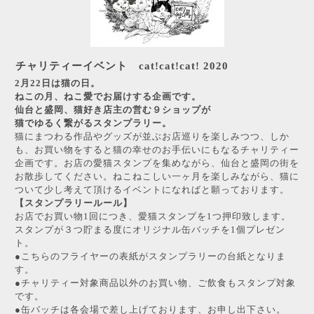
チャリティーイベント cat!cat!cat! 2020
2月22日は猫の日。
ねこの月、ねこ愛でお届けする企画です。
仙台と盛岡、猫好き店主の営む９ショップが
猫でゆるく繋がるスタンプラリー。
猫にまつわる作品やグッズが並ぶお店巡りを楽しみつつ、しか
も、お買い物をすると猫の幸せのお手伝いにもなるチャリティー
企画です。お店の愛猫スタンプを集めながら、仙台と盛岡の街を
お散歩してください。ねこねこしい一ヶ月を楽しみながら、猫に
ついて少し考えて頂けるイベントになればと願っております。
【スタンプラリールール】
お店でお買い物1回につき、愛猫スタンプを1つ押印致します。
スタンプが３つ貯まる度にオリジナル缶バッチを1個プレゼン
ト。
●こちらのフライヤーの表紙がスタンプラリーの台紙となりま
す。
●チャリティー対象商品以外のお買い物、ご飲食もスタンプ対象
です。
●缶バッチは各会場で差し上げております、お申し出下さい。