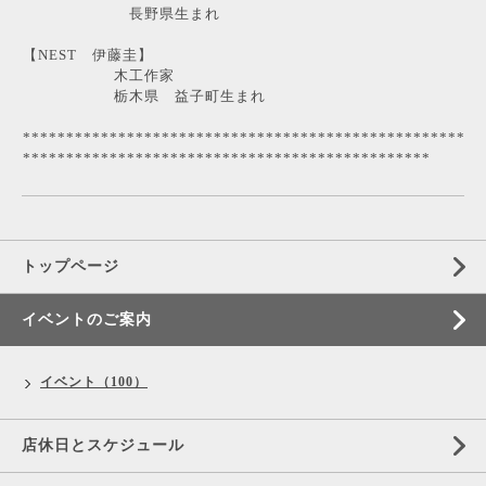
長野県生まれ
【NEST 伊藤圭】
木工作家
栃木県 益子町生まれ
***************************************************
***********************************************
トップページ
イベントのご案内
イベント（100）
店休日とスケジュール